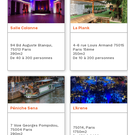
P
Salle Colonne
La Plank
14
94 Bd Auguste Blanqui,
4-6 rue Louis Armand 75015
Pa
75013 Paris
Paris 15ème
2
390
m2
250
m2
De
De 40 à 300 personnes
De 10 à 200 personnes
P
Péniche Sena
L'Arene
75
7 Voie Georges Pompidou,
2
75014, Paris
75004 Paris
De
1750
m2
290
m2