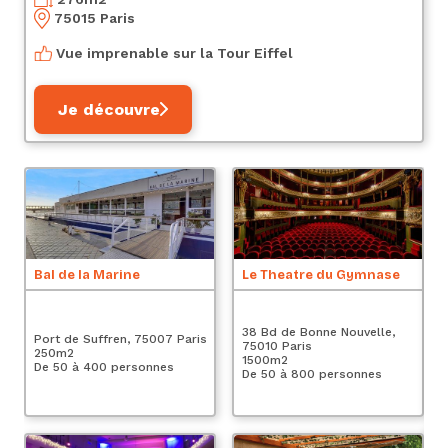
75015 Paris
Vue imprenable sur la Tour Eiffel
Je découvre
Bal de la Marine
Le Theatre du Gymnase
Le
38 Bd de Bonne Nouvelle,
Es
Port de Suffren, 75007 Paris
75010 Paris
Pa
250
m2
1500
m2
2
De 50 à 400 personnes
De 50 à 800 personnes
De