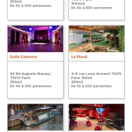
250
m2
1500
m2
2
De 50 à 400 personnes
De 50 à 800 personnes
De
P
Salle Colonne
La Plank
14
94 Bd Auguste Blanqui,
4-6 rue Louis Armand 75015
Pa
75013 Paris
Paris 15ème
2
390
m2
250
m2
De
De 40 à 300 personnes
De 10 à 200 personnes
P