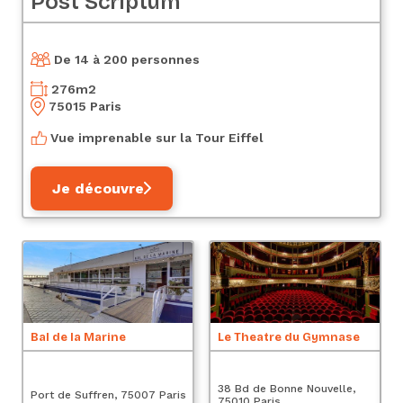
Post Scriptum
De 14 à 200 personnes
276
m2
75015 Paris
Vue imprenable sur la Tour Eiffel
Je découvre
Bal de la Marine
Le Theatre du Gymnase
C
38 Bd de Bonne Nouvelle,
3 
Port de Suffren, 75007 Paris
75010 Paris
Pa