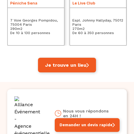
Péniche Sena
Le Live Club
75
7 Voie Georges Pompidou,
Espl. Johnny Hallyday, 75012
2
75004 Paris
Paris
De
290
m2
270
m2
De 10 à 130 personnes
De 60 à 350 personnes
Je trouve un lieu
Nous vous répondons
en 24H !
Demander un devis rapide