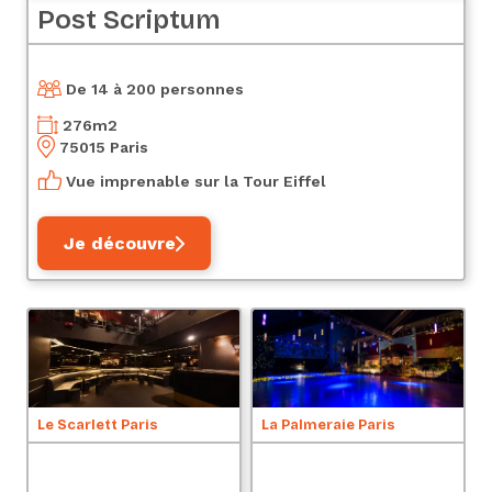
Post Scriptum
De 14 à 200 personnes
276
m2
75015 Paris
Vue imprenable sur la Tour Eiffel
Je découvre
N
Le Scarlett Paris
La Palmeraie Paris