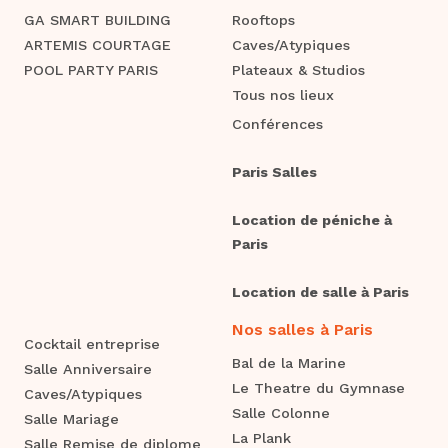
et améliorer les prochains.
GA SMART BUILDING
Rooftops
ARTEMIS COURTAGE
Caves/Atypiques
En suivant ces conseils et en faisant appel à des
professionnels de l'événementiel comme Alliance
POOL PARTY PARIS
Plateaux & Studios
Événement, vous pouvez organiser une soirée
Tous nos lieux
d'entreprise réussie et mémorable pour vos invités.
Conférences
Paris Salles
Location de péniche à
Paris
Location de salle à Paris
Nos salles à Paris
Cocktail entreprise
Bal de la Marine
Salle Anniversaire
Le Theatre du Gymnase
Caves/Atypiques
Salle Colonne
Salle Mariage
La Plank
Salle Remise de diplome