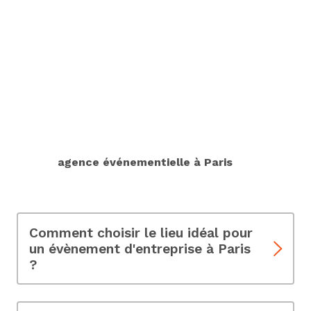
FAQ sur la Location de
salles pour des évènements
entreprises
Nous sommes là pour prendre en charge tous les
aspects de votre évènement, du cahier des charges
à la logistique, afin que vous puissiez vous
concentrer sur l'essentiel : profiter de l'occasion.
Faites confiance à notre expertise en évènementiel
à Paris et offrez à votre entreprise un évènement
d'exception qui restera gravé dans les mémoires.
Notre
agence événementielle à Paris
sera vous
accompagné dans votre location.
Comment choisir le lieu idéal pour
un évènement d'entreprise à Paris
?
Le choix du lieu pour une soirée d'entreprise à
Paris est crucial pour le succès de votre