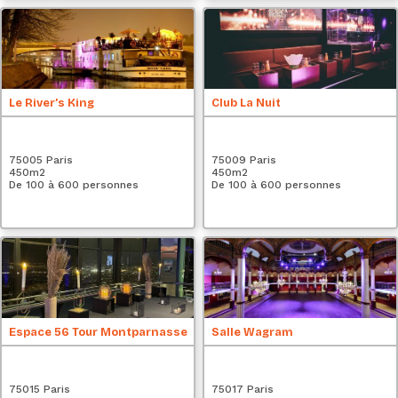
Le River’s King
Club La Nuit
75005 Paris
75009 Paris
450
m2
450
m2
De 100 à 600 personnes
De 100 à 600 personnes
Espace 56 Tour Montparnasse
Salle Wagram
75015 Paris
75017 Paris