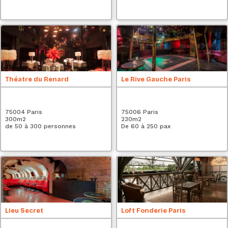
Théatre du Renard
Le Rive Gauche Paris
75004 Paris
75006 Paris
300
m2
230
m2
de 50 à 300 personnes
De 60 à 250 pax
Lieu Secret
Loft Fonderie Paris