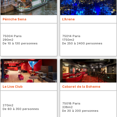
Péniche Sena
L'Arene
75004 Paris
75014 Paris
290
m2
1750
m2
De 10 à 130 personnes
De 250 à 2400 personnes
Le Live Club
Cabaret de la Boheme
75018 Paris
270
m2
238
m2
De 60 à 350 personnes
De 30 à 200 personnes