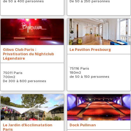
de 50 à 400 personnes
De 50 à 250 personnes
Gibus Club Paris :
Le Pavillon Presbourg
Privatisation du Nightclub
Légendaire
75116 Paris
180
m2
75011 Paris
de 50 à 150 personnes
700
m2
De 300 à 800 personnes
Le Jardin d'Acclimatation
Dock Pullman
Paris