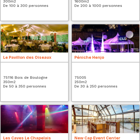
300
m2
1600
m2
De 100 à 300 personnes
De 200 à 1000 personnes
Le Pavillon des Oiseaux
Péniche Henjo
75116 Bois de Boulogne
75005
350
m2
250
m2
De 50 à 350 personnes
De 30 à 250 personnes
Les Caves Le Chapelais
New Cap Event Center