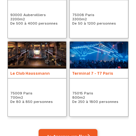
4 
93000 Aubervilliers
75008 Paris
Pa
3200
m2
3300
m2
4
De 500 à 4000 personnes
De 50 à 1200 personnes
De
Le Club Haussmann
Terminal 7 - T7 Paris
Le
4 
75009 Paris
75015 Paris
Pa
700
m2
800
m2
5
De 80 à 850 personnes
De 250 à 1800 personnes
De