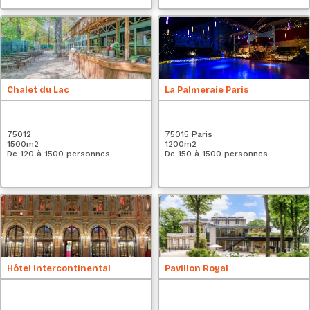
Chalet du Lac
La Palmeraie Paris
75012
75015 Paris
1500
m2
1200
m2
De 120 à 1500 personnes
De 150 à 1500 personnes
Hôtel Intercontinental
Pavillon Royal