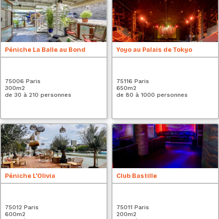
Péniche La Balle au Bond
Yoyo au Palais de Tokyo
75006 Paris
75116 Paris
300
m2
650
m2
de 30 à 210 personnes
de 80 à 1000 personnes
Péniche L'Olivia
Club Bastille
75012 Paris
75011 Paris
600
m2
200
m2