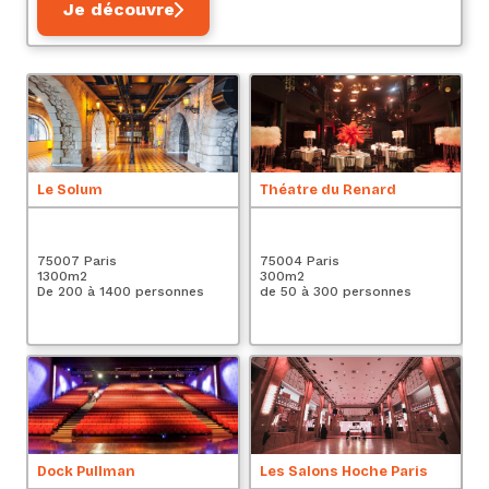
Je découvre
Le Solum
Théatre du Renard
Le
Es
75007 Paris
75004 Paris
Pa
1300
m2
300
m2
2
De 200 à 1400 personnes
de 50 à 300 personnes
De
Dock Pullman
Les Salons Hoche Paris
A