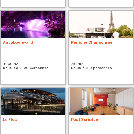
Aquaboulevard
Peniche Chansonnier
4000
m2
250
m2
De 100 à 2500 personnes
De 30 à 150 personnes
Le Flow
Post Scriptum