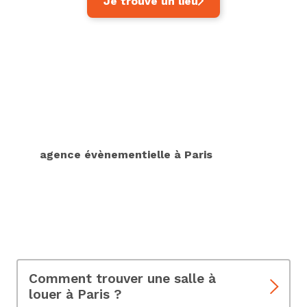
Je trouve un lieu
FAQ : Tout savoir sur la
location de salles à Paris
Vous cherchez une location de salle à Paris pour
votre prochain événement ? Cette FAQ répondra à
vos questions les plus fréquentes reçues par notre
agence évènementielle à Paris
. Que vous
organisiez un mariage, une conférence, une fête
ou tout autre événement, nous vous guiderons
pour trouver la salle parfaite à Paris. Découvrez
des conseils pratiques et des recommandations
pour faire de votre événement un succès
mémorable.
Comment trouver une salle à
louer à Paris ?