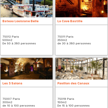
Bateau Louisiane Belle
La Cave Bastille
75012 Paris
75011 Paris
500
m2
350
m2
De 50 à 380 personnes
de 30 à 380 personnes
Les 3 Salons
Pavillon des Canaux
75007 Paris
75019 Paris
300
m2
150
m2
de 10 à 100 personnes
De 15 à 100 personnes