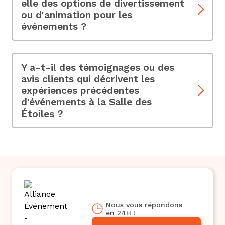
elle des options de divertissement
ou d'animation pour les
événements ?
Oui, nous proposons diverses options de
divertissement pour rendre votre événement
encore plus mémorable, telles que des DJ, des
Y a-t-il des témoignages ou des
musiciens, etc.
avis clients qui décrivent les
expériences précédentes
d'événements à la Salle des
Étoiles ?
Consultez les témoignages de clients précédents
qui ont organisé des événements à la Salle des
Étoiles pour en savoir plus sur leurs expériences.
Nous vous répondons
en 24H !