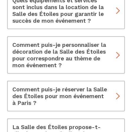
Quels équipements et services
sont inclus dans la location de la
Salle des Étoiles pour garantir le
succès de mon événement ?
Explorez les équipements disponibles, tels que
l'éclairage d'ambiance, la sonorisation, etc, qui
contribuent à créer une expérience exceptionnelle.
Comment puis-je personnaliser la
décoration de la Salle des Étoiles
pour correspondre au thème de
mon événement ?
Oui, nous offrons la possibilité de personnaliser la
décoration pour créer une atmosphère unique qui
reflète l'ambiance de votre événement. Découvrez
Comment puis-je réserver la Salle
comment personnaliser votre expérience.
des Étoiles pour mon événement
à Paris ?
Pour réserver la Salle des Étoiles pour votre
événement, contactez-nous via notre site web.
Notre équipe dédiée vous guidera à travers le
La Salle des Étoiles propose-t-
processus de réservation.