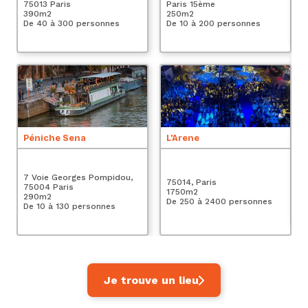
75013 Paris
Paris 15ème
4
390
m2
250
m2
De
De 40 à 300 personnes
De 10 à 200 personnes
Le
Péniche Sena
L'Arene
4 
Pa
7 Voie Georges Pompidou,
75014, Paris
5
75004 Paris
1750
m2
De
290
m2
De 250 à 2400 personnes
De 10 à 130 personnes
Je trouve un lieu