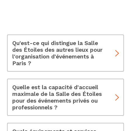
FAQ - Salle des Étoiles
Qu'est-ce qui distingue la Salle
des Étoiles des autres lieux pour
l'organisation d'événements à
Paris ?
Découvrez ce qui rend la Salle des Étoiles unique
et pourquoi c'est un choix exceptionnel pour vos
événements.
Quelle est la capacité d'accueil
maximale de la Salle des Étoiles
pour des événements privés ou
professionnels ?
La Salle des Étoiles peut accueillir jusqu'à 450
invités, adaptée à des événements de différentes
tailles.