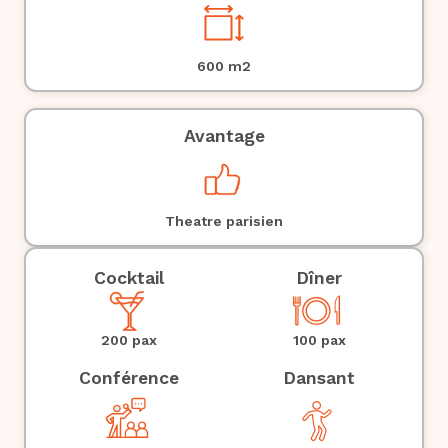
600
m2
Avantage
Theatre parisien
Cocktail
Dîner
100 pax
200 pax
Conférence
Dansant