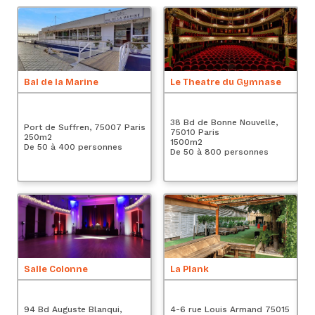
Bal de la Marine
Le Theatre du Gymnase
Le
38 Bd de Bonne Nouvelle,
Es
Port de Suffren, 75007 Paris
75010 Paris
Pa
250
m2
1500
m2
2
De 50 à 400 personnes
De 50 à 800 personnes
De
A
Salle Colonne
La Plank
4 
94 Bd Auguste Blanqui,
4-6 rue Louis Armand 75015
Pa