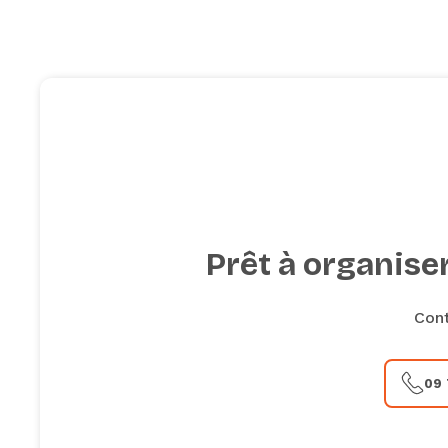
tarifs et les disponibilités. Nous vous guidero
processus de réservation et nous assurerons q
succès dans le loft de votre choix. Assurez-vo
réponses en fonction des services spécifique
pour la location de lofts à Paris pour soirées 
pertinentes pour vos clients.
Prêt à organiser
Con
09 