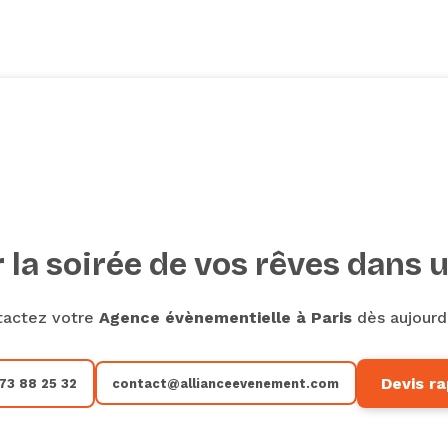
ns tout au long du
ue votre soirée soit un
us d'adapter les
s que vous proposez
et des informations
 la soirée de vos rêves dans u
tactez votre
Agence évènementielle à Paris
dès aujourd'
Devis ra
73 88 25 32
contact@allianceevenement.com