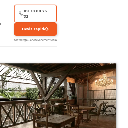
09 73 88 25
32
u
Devis rapide
contact@allianceevenement.com