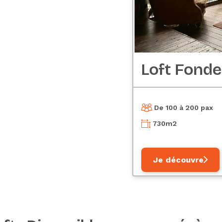
Loft Fonde
De 100 à 200 pax
730
m2
Je découvre