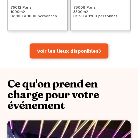
75012 Paris
75008 Paris
75
1000
m2
3300
m2
13
De 100 à 1000 personnes
De 50 à 1200 personnes
De
Voir les lieux disponibles
Ce qu'on prend en
charge pour votre
événement