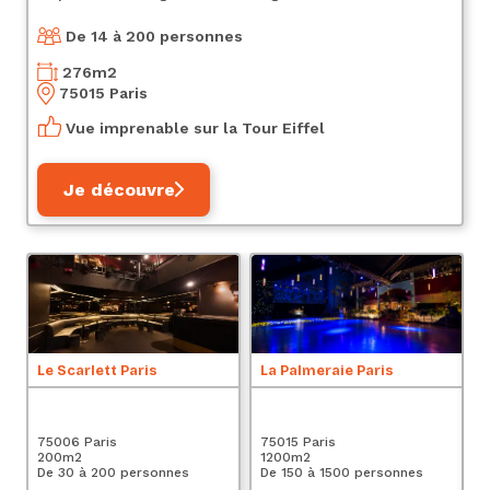
De 14 à 200 personnes
276
m2
75015 Paris
Vue imprenable sur la Tour Eiffel
Je découvre
Le Scarlett Paris
La Palmeraie Paris
Te
75006 Paris
75015 Paris
75
200
m2
1200
m2
8
De 30 à 200 personnes
De 150 à 1500 personnes
De