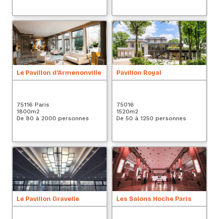
Le Pavillon d'Armenonville
Pavillon Royal
D
75116 Paris
75016
93
1800
m2
1520
m2
3
De 80 à 2000 personnes
De 50 à 1250 personnes
De
Le Pavillon Gravelle
Les Salons Hoche Paris
L