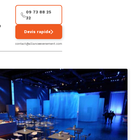
09 73 88 25
32
u
Devis rapide
contact@allianceevenement.com