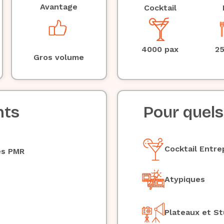
Avantage
Cocktail
4000 pax
25
Gros volume
nts
Pour quel
Cocktail Entre
ès PMR
Atypiques
Plateaux et St