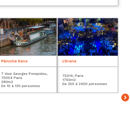
Péniche Sena
L'Arene
Le 
7 Voie Georges Pompidou,
Esp
75014, Paris
75004 Paris
Par
1750
m2
290
m2
27
De 250 à 2400 personnes
De 10 à 130 personnes
De 