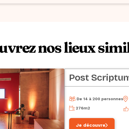
vrez nos lieux simi
Post Scriptu
De 14 à 200 personnes
276
m2
Je découvre