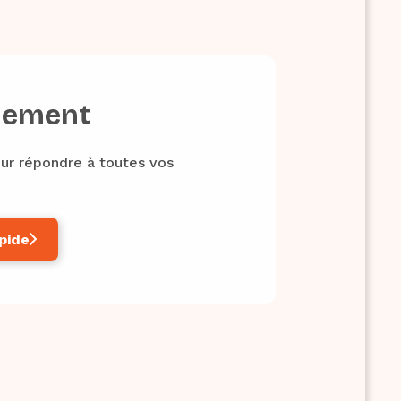
nement
our répondre à toutes vos
pide