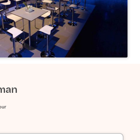
lman
our