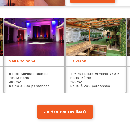
Salle Colonne
La Plank
94 Bd Auguste Blanqui,
4-6 rue Louis Armand 75015
75013 Paris
Paris 15ème
390
m2
250
m2
De 40 à 300 personnes
De 10 à 200 personnes
Je trouve un lieu