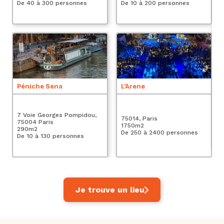
De 40 à 300 personnes
De 10 à 200 personnes
Le
Péniche Sena
L'Arene
4 
Pa
7 Voie Georges Pompidou,
75014, Paris
5
75004 Paris
1750
m2
De
290
m2
De 250 à 2400 personnes
De 10 à 130 personnes
Je trouve un lieu