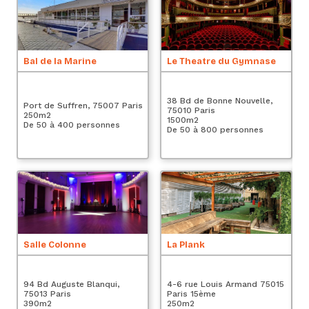
Bal de la Marine
Le Theatre du Gymnase
Le
38 Bd de Bonne Nouvelle,
Es
Port de Suffren, 75007 Paris
75010 Paris
Pa
250
m2
1500
m2
2
De 50 à 400 personnes
De 50 à 800 personnes
De
A
Salle Colonne
La Plank
4 
94 Bd Auguste Blanqui,
4-6 rue Louis Armand 75015
Pa
75013 Paris
Paris 15ème
4
390
m2
250
m2
De