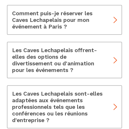
décoration pour créer une atmosphère unique qui
reflète l'ambiance de votre événement. Découvrez
Comment puis-je réserver les
comment personnaliser votre expérience.
Caves Lechapelais pour mon
événement à Paris ?
Pour réserver les Caves Lechapelais pour votre
événement, contactez-nous via notre site web.
Notre équipe dédiée vous guidera à travers le
Les Caves Lechapelais offrent-
processus de réservation.
elles des options de
divertissement ou d'animation
pour les événements ?
Oui, nous proposons une variété d'options de
divertissement pour rendre votre événement
encore plus mémorable, telles comme des
Les Caves Lechapelais sont-elles
musiciens, des DJ, des robots danseurs, etc.
adaptées aux événements
professionnels tels que les
conférences ou les réunions
d'entreprise ?