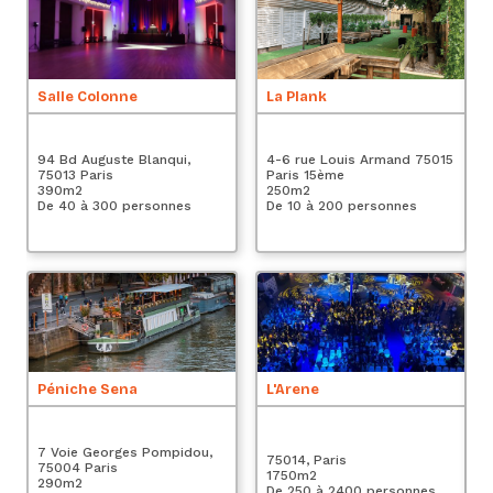
A
Salle Colonne
La Plank
4 
94 Bd Auguste Blanqui,
4-6 rue Louis Armand 75015
Pa
75013 Paris
Paris 15ème
4
390
m2
250
m2
De
De 40 à 300 personnes
De 10 à 200 personnes
Le
Péniche Sena
L'Arene
4 
Pa
7 Voie Georges Pompidou,
75014, Paris
5
75004 Paris
1750
m2
De
290
m2
De 250 à 2400 personnes