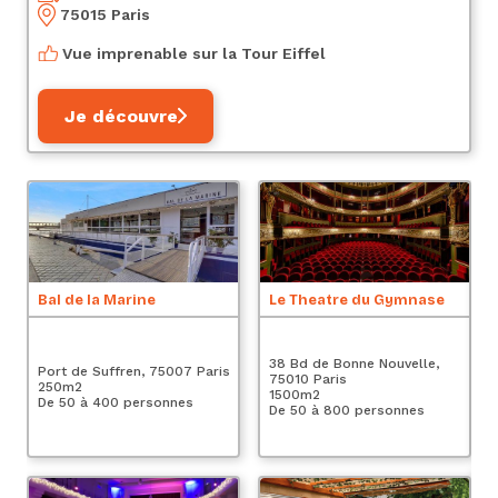
75015 Paris
Vue imprenable sur la Tour Eiffel
Je découvre
Bal de la Marine
Le Theatre du Gymnase
Le
38 Bd de Bonne Nouvelle,
Es
Port de Suffren, 75007 Paris
75010 Paris
Pa
250
m2
1500
m2
2
De 50 à 400 personnes
De 50 à 800 personnes
De