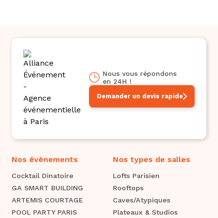
Oui, les Caves Lechapelais peuvent être configurées
pour accueillir des événements professionnels,
avec des équipements et des services adaptés aux
besoins des entreprises.
Nous vous répondons
en 24H !
Demander un devis rapide
Nos évènements
Nos types de salles
Cocktail Dinatoire
Lofts Parisien
GA SMART BUILDING
Rooftops
ARTEMIS COURTAGE
Caves/Atypiques
POOL PARTY PARIS
Plateaux & Studios