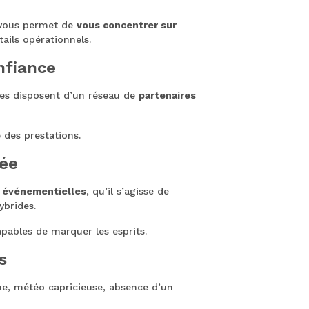
 vous permet de
vous concentrer sur
ails opérationnels.
nfiance
nces disposent d’un réseau de
partenaires
é des prestations.
lée
 événementielles
, qu’il s’agisse de
ybrides.
pables de marquer les esprits.
s
e, météo capricieuse, absence d’un