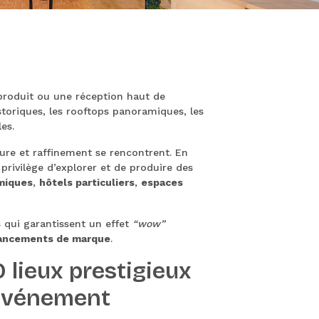
produit ou une réception haut de
storiques, les rooftops panoramiques, les
es.
ture et raffinement se rencontrent. En
 privilège d’explorer et de produire des
miques
,
hôtels particuliers
,
espaces
s
qui garantissent un effet
“wow”
ancements de marque
.
 lieux prestigieux
 Événement