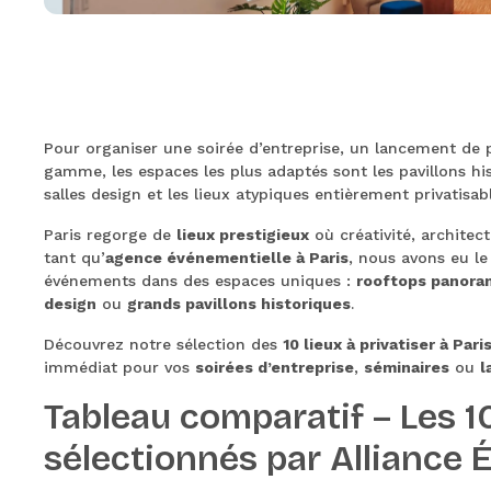
Pour organiser une soirée d’entreprise, un lancement de 
gamme, les espaces les plus adaptés sont les pavillons hi
salles design et les lieux atypiques entièrement privatisabl
Paris regorge de
lieux prestigieux
où créativité, architec
tant qu’
agence événementielle à Paris
, nous avons eu le
événements dans des espaces uniques :
rooftops panora
design
ou
grands pavillons historiques
.
Découvrez notre sélection des
10 lieux à privatiser à Pari
immédiat pour vos
soirées d’entreprise
,
séminaires
ou
l
Tableau comparatif – Les 10
sélectionnés par Alliance