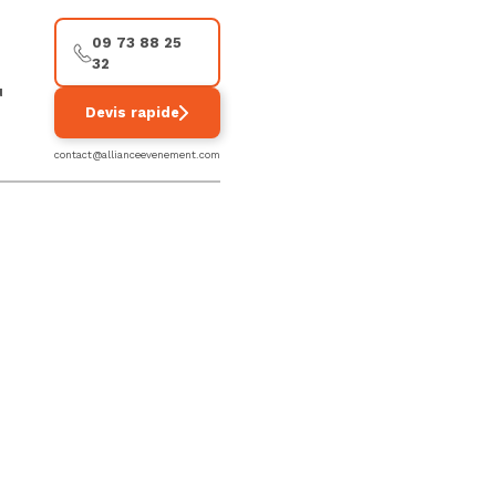
09 73 88 25
32
u
Devis rapide
contact@allianceevenement.com