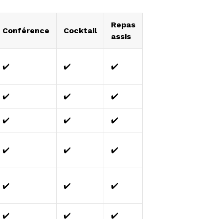
Repas
Conférence
Cocktail
assis
✔️
✔️
✔️
✔️
✔️
✔️
✔️
✔️
✔️
✔️
✔️
✔️
✔️
✔️
✔️
✔️
✔️
✔️