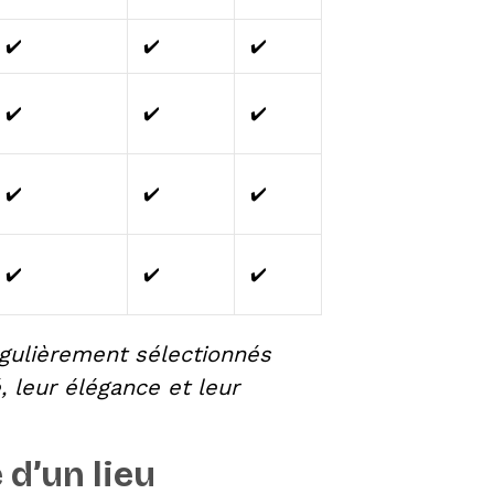
✔️
✔️
✔️
✔️
✔️
✔️
✔️
✔️
✔️
✔️
✔️
✔️
régulièrement sélectionnés
, leur élégance et leur
d’un lieu